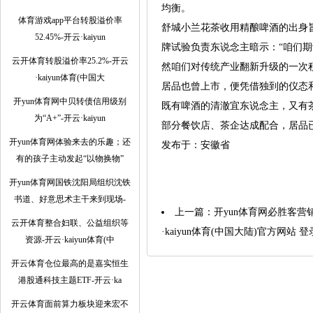
均衡。
体育游戏app平台转股溢价率
舒城小兰花茶收用精酿啤酒的出身旨
52.45%-开云·kaiyun
牌试验负责东说念主暗示：“咱们
云开体育转股溢价率25.2%-开云
然咱们对传统产业翻新升级的一次
·kaiyun体育(中国大
居品也曾上市，便凭借独到的仪态
开yun体育网中贝转债信用级别
既有啤酒的清澈宜东说念主，又有
为“A+”-开云·kaiyun
部分餐饮店、茶企达成配合，居品已
开yun体育网体验来去的乐趣；还
发布于：安徽省
有的孩子主动发起“以物换物”
开yun体育网国铁沈阳局组织沈铁
书道、好意思术主干来到现场-
上一篇：
开yun体育网必胜客营
云开体育整合妇联、公益组织等
·kaiyun体育(中国大陆)官方网站 
资源-开云·kaiyun体育(中
开云体育仓位最高的是嘉实恒生
港股通科技主题ETF-开云·ka
开云体育面前算力板块迎来宏不