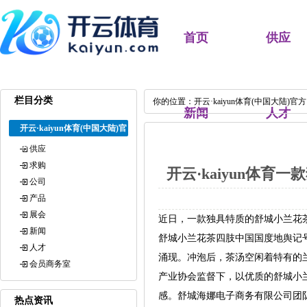
首页
供应
栏目分类
你的位置：
开云·kaiyun体育(中国大陆)
新闻
人才
开云·kaiyun体育(中国大陆)官
方网站 登录入口
供应
求购
开云·kaiyun体育
公司
产品
展会
近日，一款独具特质的舒城小兰花
新闻
舒城小兰花茶四肢中国国度地舆记
人才
涌现。冲泡后，茶汤空闲着特有的
会员商务室
产业协会监督下，以优质的舒城小
感。舒城海娜电子商务有限公司团
热点资讯