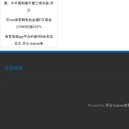
雅、中不雅和微不雅三维共振-开
云
开yun体育网有色金属ETF基金
(516650)涨0.61%
体育游戏app平台歼敌900余东说
念主-开云·kaiyun体
友情链接：
Powered by
开云·kaiyu