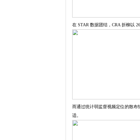
在 STAR 数据团结，CRA 折柳以 26.8% 
而通过统计弱监督视频定位的散布情
适。