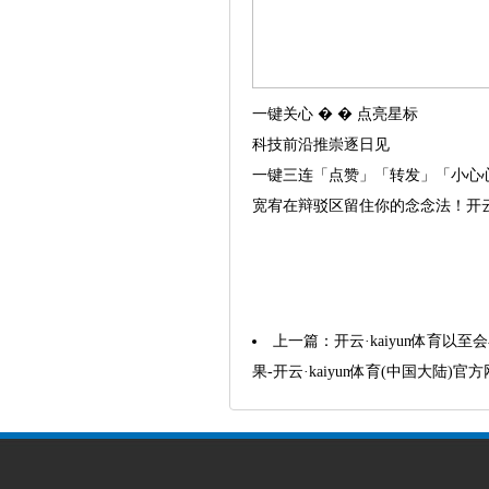
一键关心 � � 点亮星标
科技前沿推崇逐日见
一键三连「点赞」「转发」「小心
宽宥在辩驳区留住你的念念法！开
上一篇：
开云·kaiyun体育
果-开云·kaiyun体育(中国大陆)官