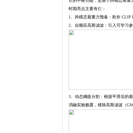
它的中枢功能，是基于跨模态着重
时期亮点主要有仨：
1、跨模态着重力预备：欺诈 CLIP
2、自顺应高斯滤波：引入可学习
3、动态阈值分割：根据平滑后的
消融实验败露，移除高斯滤波（GSG w