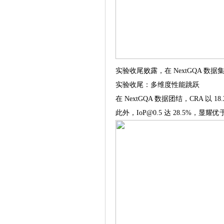
实验收尾败露，在 NextGQA 数据集上
实验收尾：多维度性能跳跃
在 NextGQA 数据团结，CRA 以 18
此外，IoP@0.5 达 28.5%，显耀