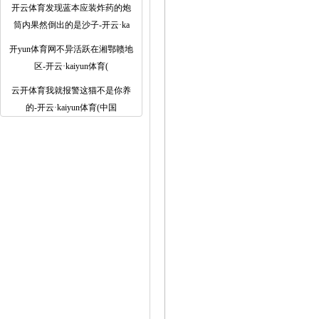
开云体育发现蓝本应装炸药的炮
筒内果然倒出的是沙子-开云·ka
开yun体育网不异活跃在湘鄂赣地
区-开云·kaiyun体育(
云开体育我就报警这猫不是你养
的-开云·kaiyun体育(中国