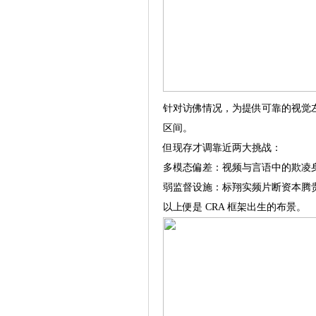
针对访佛情况，为提供可靠的视觉左
区间。
但现存才调靠近两大挑战：
多模态偏差：视频与言语中的欺凌
弱监督设施：标翔实频片断资本腾贵
以上便是 CRA 框架出生的布景。