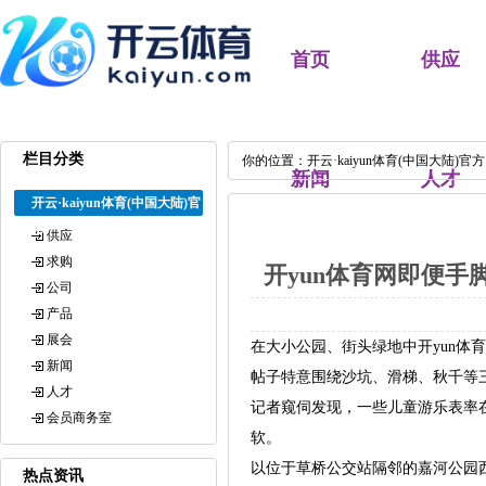
首页
供应
栏目分类
你的位置：
开云·kaiyun体育(中国大陆)
新闻
人才
开云·kaiyun体育(中国大陆)官
方网站 登录入口
供应
求购
开yun体育网即便手脚
公司
产品
展会
在大小公园、街头绿地中开yun
新闻
帖子特意围绕沙坑、滑梯、秋千等
人才
记者窥伺发现，一些儿童游乐表率
会员商务室
软。
以位于草桥公交站隔邻的嘉河公园
热点资讯