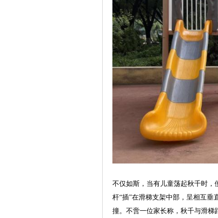
不仅如斯，当有儿童荡起秋千时，便
杆“插”在滑梯支架中部，呈相互
撞。不啻一位家长称，秋千与滑梯